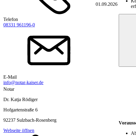
Ke
01.09.2026
er
Telefon
08331 961196-0
E-Mail
info@notar-kaiser.de
Notar
Dr. Katja Rödiger
Hofgartenstraße 6
92237 Sulzbach-Rosenberg
Vorauss
Webseite öffnen
Ab