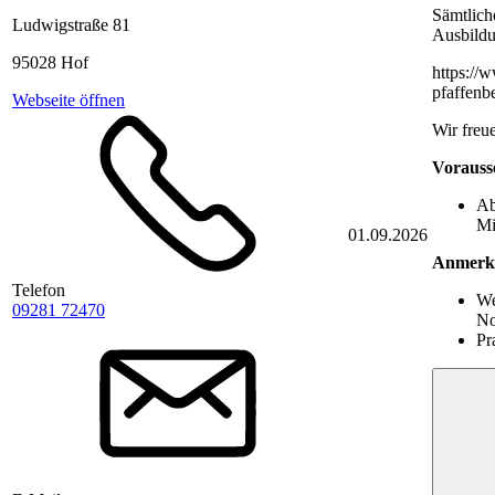
Sämtlich
Ludwigstraße 81
Ausbildun
95028 Hof
https://
pfaffenbe
Webseite öffnen
Wir freu
Vorauss
Ab
Mi
01.09.2026
Anmerk
Telefon
We
09281 72470
No
Pr