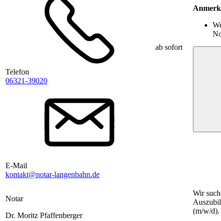
Anmerk
We
No
ab sofort
Telefon
06321-39020
E-Mail
kontakt@notar-langenbahn.de
Wir such
Notar
Auszubil
(m/w/d)
Dr. Moritz Pfaffenberger