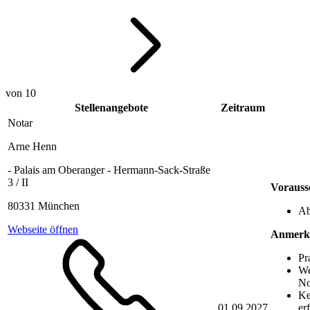
von 10
Stellenangebote
Zeitraum
Notar
Arne Henn
- Palais am Oberanger - Hermann-Sack-Straße
3 / II
Vorauss
80331 München
Ab
Webseite öffnen
Anmerk
Pr
We
No
Ke
01.09.2027
er