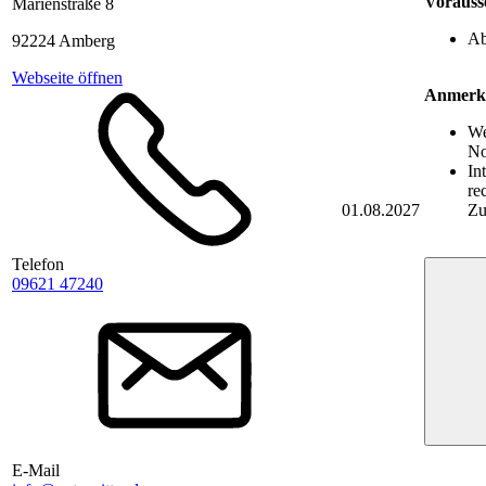
Vorauss
Marienstraße 8
Ab
92224 Amberg
Webseite öffnen
Anmerk
We
No
In
re
01.08.2027
Zu
Telefon
09621 47240
E-Mail