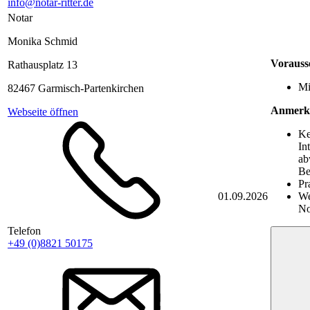
info@notar-ritter.de
Notar
Monika Schmid
Vorauss
Rathausplatz 13
Mi
82467 Garmisch-Partenkirchen
Anmerk
Webseite öffnen
Ke
In
ab
Be
Pr
01.09.2026
We
No
Telefon
+49 (0)8821 50175