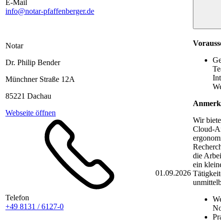
E-Mail
info@notar-pfaffenberger.de
Vorauss
Notar
Ge
Dr. Philip Bender
Te
In
Münchner Straße 12A
We
85221 Dachau
Anmerk
Webseite öffnen
Wir biet
Cloud-Ar
ergonomi
Recherch
die Arbe
ein klei
01.09.2026
Tätigkei
unmittel
Telefon
We
+49 8131 / 6127-0
No
Pr