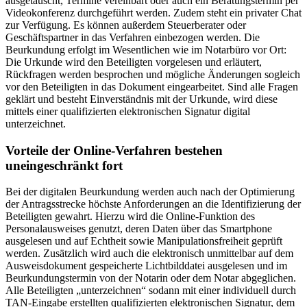
ausgetauscht, Termine vereinbart oder auch ein Beratungstermin per
Videokonferenz durchgeführt werden. Zudem steht ein privater Chat
zur Verfügung. Es können außerdem Steuerberater oder
Geschäftspartner in das Verfahren einbezogen werden. Die
Beurkundung erfolgt im Wesentlichen wie im Notarbüro vor Ort:
Die Urkunde wird den Beteiligten vorgelesen und erläutert,
Rückfragen werden besprochen und mögliche Änderungen sogleich
vor den Beteiligten in das Dokument eingearbeitet. Sind alle Fragen
geklärt und besteht Einverständnis mit der Urkunde, wird diese
mittels einer qualifizierten elektronischen Signatur digital
unterzeichnet.
Vorteile der Online-Verfahren bestehen
uneingeschränkt fort
Bei der digitalen Beurkundung werden auch nach der Optimierung
der Antragsstrecke höchste Anforderungen an die Identifizierung der
Beteiligten gewahrt. Hierzu wird die Online-Funktion des
Personalausweises genutzt, deren Daten über das Smartphone
ausgelesen und auf Echtheit sowie Manipulationsfreiheit geprüft
werden. Zusätzlich wird auch die elektronisch unmittelbar auf dem
Ausweisdokument gespeicherte Lichtbilddatei ausgelesen und im
Beurkundungstermin von der Notarin oder dem Notar abgeglichen.
Alle Beteiligten „unterzeichnen“ sodann mit einer individuell durch
TAN-Eingabe erstellten qualifizierten elektronischen Signatur, dem