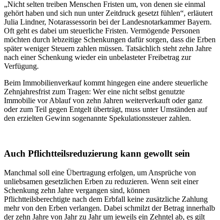
„Nicht selten treiben Menschen Fristen um, von denen sie einmal
gehört haben und sich nun unter Zeitdruck gesetzt fühlen“, erläutert
Julia Lindner, Notarassessorin bei der Landesnotarkammer Bayern.
Oft geht es dabei um steuerliche Fristen. Vermögende Personen
möchten durch lebzeitige Schenkungen dafür sorgen, dass die Erben
später weniger Steuern zahlen müssen. Tatsächlich steht zehn Jahre
nach einer Schenkung wieder ein unbelasteter Freibetrag zur
Verfügung.
Beim Immobilienverkauf kommt hingegen eine andere steuerliche
Zehnjahresfrist zum Tragen: Wer eine nicht selbst genutzte
Immobilie vor Ablauf von zehn Jahren weiterverkauft oder ganz
oder zum Teil gegen Entgelt überträgt, muss unter Umständen auf
den erzielten Gewinn sogenannte Spekulationssteuer zahlen.
Auch Pflichtteilsreduzierung kann gewollt sein
Manchmal soll eine Übertragung erfolgen, um Ansprüche von
unliebsamen gesetzlichen Erben zu reduzieren. Wenn seit einer
Schenkung zehn Jahre vergangen sind, können
Pflichtteilsberechtigte nach dem Erbfall keine zusätzliche Zahlung
mehr von den Erben verlangen. Dabei schmilzt der Betrag innerhalb
der zehn Jahre von Jahr zu Jahr um jeweils ein Zehntel ab, es gilt