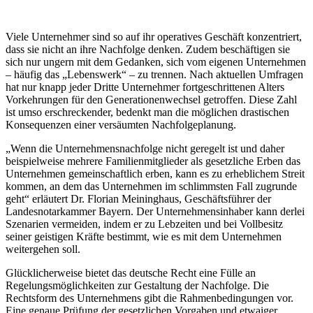
Viele Unternehmer sind so auf ihr operatives Geschäft konzentriert,
dass sie nicht an ihre Nachfolge denken. Zudem beschäftigen sie
sich nur ungern mit dem Gedanken, sich vom eigenen Unternehmen
– häufig das „Lebenswerk“ – zu trennen. Nach aktuellen Umfragen
hat nur knapp jeder Dritte Unternehmer fortgeschrittenen Alters
Vorkehrungen für den Generationenwechsel getroffen. Diese Zahl
ist umso erschreckender, bedenkt man die möglichen drastischen
Konsequenzen einer versäumten Nachfolgeplanung.
„Wenn die Unternehmensnachfolge nicht geregelt ist und daher
beispielweise mehrere Familienmitglieder als gesetzliche Erben das
Unternehmen gemeinschaftlich erben, kann es zu erheblichem Streit
kommen, an dem das Unternehmen im schlimmsten Fall zugrunde
geht“ erläutert Dr. Florian Meininghaus, Geschäftsführer der
Landesnotarkammer Bayern. Der Unternehmensinhaber kann derlei
Szenarien vermeiden, indem er zu Lebzeiten und bei Vollbesitz
seiner geistigen Kräfte bestimmt, wie es mit dem Unternehmen
weitergehen soll.
Glücklicherweise bietet das deutsche Recht eine Fülle an
Regelungsmöglichkeiten zur Gestaltung der Nachfolge. Die
Rechtsform des Unternehmens gibt die Rahmenbedingungen vor.
Eine genaue Prüfung der gesetzlichen Vorgaben und etwaiger